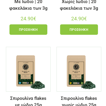
Με Ιώδιο | 20
Χωρίς Ιώδιο | 20
φακελάκια των 3g
φακελάκια των 3g
24.90
€
24.90
€
ΠΡΟΣΘΉΚΗ
ΠΡΟΣΘΉΚΗ
Σπιρουλίνα flakes
Σπιρουλίνα flakes
με ιώδιο 25g
χωρίς ιώδιο 25g