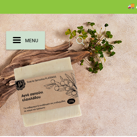
Search
MENU
ΕΛ
MENU
for: