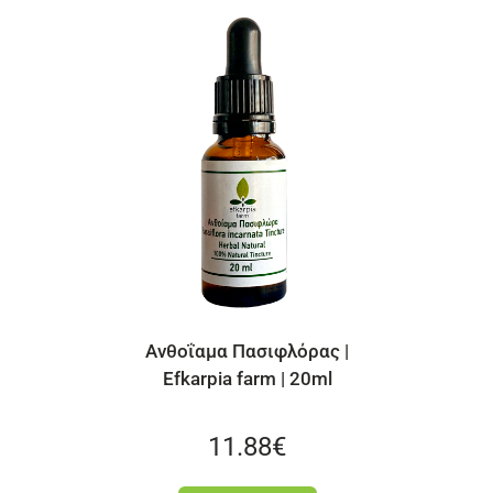
ασιφλόρας |
Ανθοΐαμα Θυμάρι | Efkarp
farm | 20ml
farm | 20ml
.88
€
11.88
€