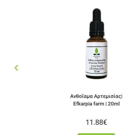
Ανθοΐαμα Αρτεμισίας|
Ανθοΐαμα Π
Efkarpia farm | 20ml
Efkarpia 
11.88
€
11