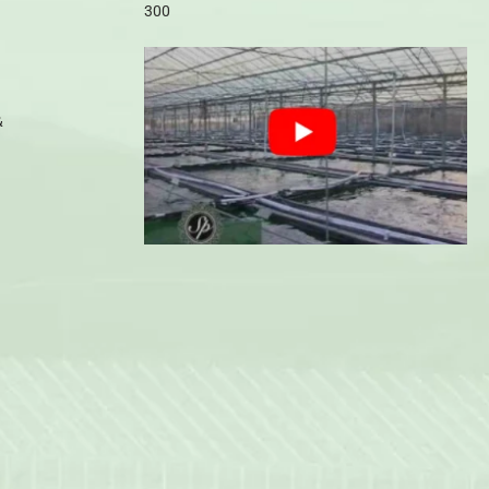
300
&