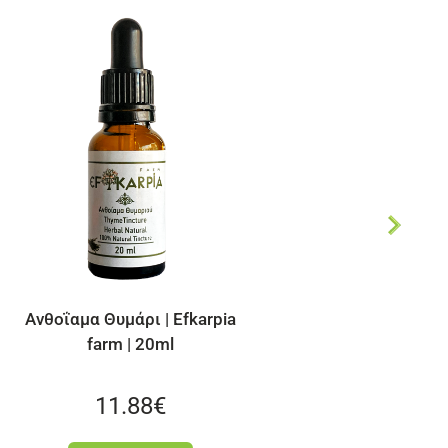
ia
Ανθοΐαμα Λεβάντας | Efkarpia
farm | 20ml
11.88
€