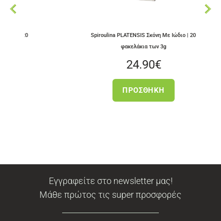
7
Spiroulina PLATENSIS Σκόνη Με Ιώδιο | 20
φακελάκια των 3g
24.90
€
ΠΡΟΣΘΉΚΗ
Εγγραφείτε στο newsletter μας!
Μάθε πρώτος τις super προσφορές