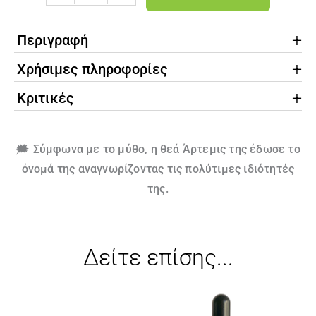
Αρτεμισίας|
Efkarpia
Περιγραφή
farm
|
Χρήσιμες πληροφορίες
20ml
Κριτικές
Ποσότητα
🗯️ Σύμφωνα με το μύθο, η θεά Άρτεμις της έδωσε το
όνομά της αναγνωρίζοντας τις πολύτιμες ιδιότητές
της.
Δείτε επίσης...