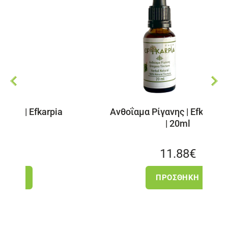
Efkarpia
Ανθοΐαμα Ρίγανης | Efkarpia farm
| 20ml
11.88
€
ΠΡΟΣΘΉΚΗ