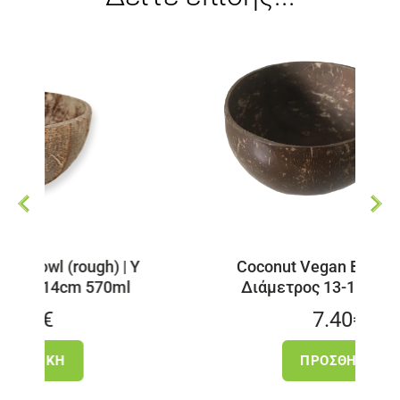
(rough) | Y
Coconut Vegan Bowl | Y 6cm
cm 570ml
Διάμετρος 13-14cm 520ml
7.40
€
Η
ΠΡΟΣΘΉΚΗ