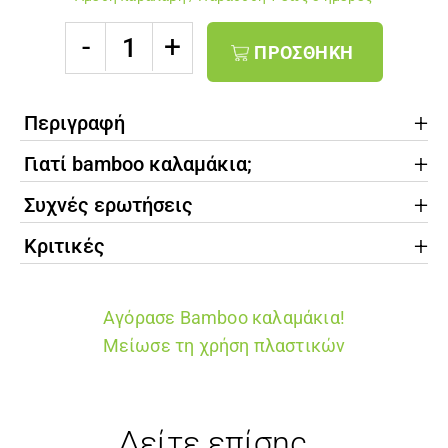
4
ΠΡΟΣΘΉΚΗ
Bamboo
καλαμάκια
Περιγραφή
&
καθαριστικό
Γιατί bamboo καλαμάκια;
βουρτσάκι
Συχνές ερωτήσεις
Ποσότητα
Κριτικές
Αγόρασε Bamboo καλαμάκια!
Μείωσε τη χρήση πλαστικών
Δείτε επίσης...