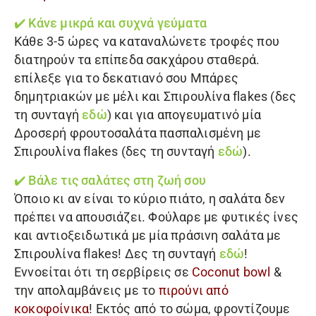
✔️ Κάνε μικρά και συχνά γεύματα
Κάθε 3-5 ώρες να καταναλώνετε τροφές που
διατηρούν τα επίπεδα σακχάρου σταθερά.
επίλεξε για το δεκατιανό σου Μπάρες
δημητριακών με μέλι και Σπιρουλίνα flakes (δες
τη συνταγή
εδώ
) και για απογευματινό μία
Δροσερή φρουτοσαλάτα πασπαλισμένη με
Σπιρουλίνα flakes (δες τη συνταγή
εδώ
).
✔️ Βάλε τις σαλάτες στη ζωή σου
Όποιο κι αν είναι το κύριο πιάτο, η σαλάτα δεν
πρέπει να απουσιάζει. Φούλαρε με φυτικές ίνες
και αντιοξειδωτικά με μία πράσινη σαλάτα με
Σπιρουλίνα flakes
! Δες τη συνταγή
εδώ
!
Εννοείται ότι τη σερβίρεις σε
Coconut bowl
&
την απολαμβάνεις με το
πιρούνι από
κοκοφοίνικα
! Εκτός από το σώμα, φροντίζουμε