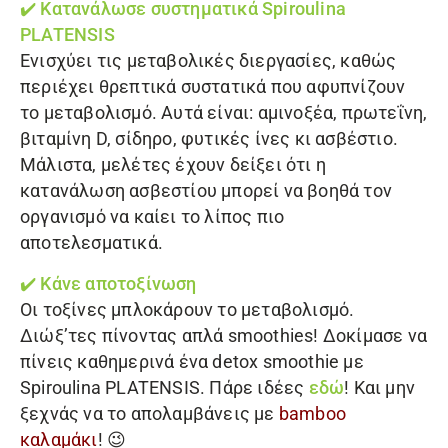
✔️ Κατανάλωσε συστηματικά
Spiroulina
PLATENSIS
Ενισχύει τις μεταβολικές διεργασίες, καθώς
περιέχει θρεπτικά συστατικά που αφυπνίζουν
το μεταβολισμό. Αυτά είναι: αμινοξέα, πρωτεΐνη,
βιταμίνη D, σίδηρο, φυτικές ίνες κι ασβέστιο.
Μάλιστα, μελέτες έχουν δείξει ότι η
κατανάλωση ασβεστίου μπορεί να βοηθά τον
οργανισμό να καίει το λίπος πιο
αποτελεσματικά.
✔️ Κάνε αποτοξίνωση
Οι τοξίνες μπλοκάρουν το μεταβολισμό.
Διώξ’τες πίνοντας απλά smoothies! Δοκίμασε να
πίνεις καθημερινά ένα detox smoothie με
Spiroulina PLATENSIS
. Πάρε ιδέες
εδώ
! Και μην
ξεχνάς να το απολαμβάνεις με
bamboo
καλαμάκι
! 😉