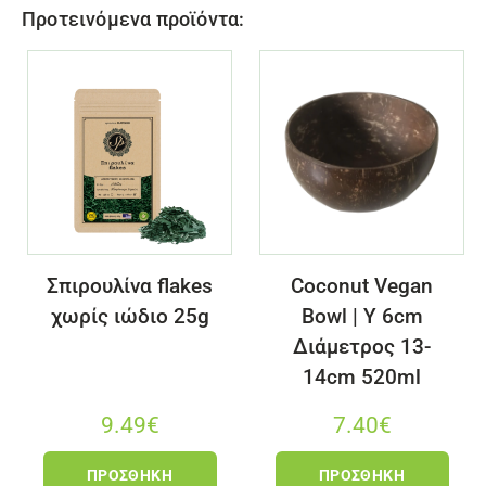
Προτεινόμενα προϊόντα:
Σπιρουλίνα flakes
Coconut Vegan
χωρίς ιώδιο 25g
Bowl | Y 6cm
Διάμετρος 13-
14cm 520ml
9.49
€
7.40
€
ΠΡΟΣΘΉΚΗ
ΠΡΟΣΘΉΚΗ