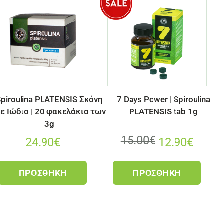
piroulina PLATENSIS Σκόνη
7 Days Power | Spiroulina
ε Ιώδιο | 20 φακελάκια των
PLATENSIS tab 1g
3g
15.00
€
24.90
€
12.90
€
ΠΡΟΣΘΉΚΗ
ΠΡΟΣΘΉΚΗ