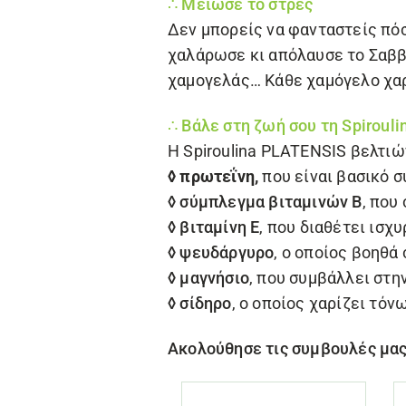
∴ Μείωσε το στρες
Δεν μπορείς να φανταστείς πόση
χαλάρωσε κι απόλαυσε το Σαββα
χαμογελάς… Κάθε χαμόγελο χαρί
∴ Βάλε στη ζωή σου τη Spiroul
Η Spiroulina PLATENSIS βελτιώ
◊ πρωτεΐνη,
που είναι βασικό σ
◊ σύμπλεγμα βιταμινών Β
, που
◊ βιταμίνη Ε
, που διαθέτει ισχ
◊ ψευδάργυρο
, ο οποίος βοηθά
◊ μαγνήσιο
, που συμβάλλει στ
◊ σίδηρο
, ο οποίος χαρίζει τόν
Ακολούθησε τις συμβουλές μα