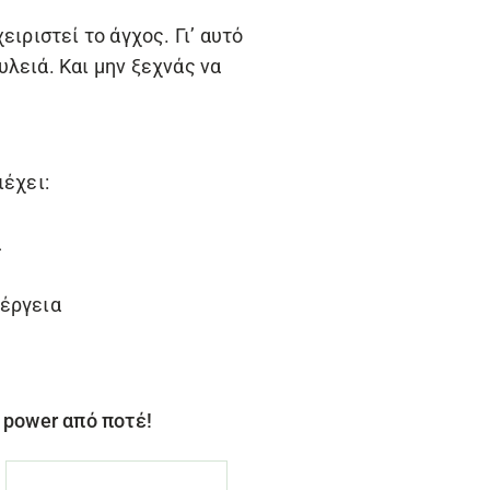
ιριστεί το άγχος. Γι’ αυτό
λειά. Και μην ξεχνάς να
ιέχει:
α
νέργεια
ο power από ποτέ!