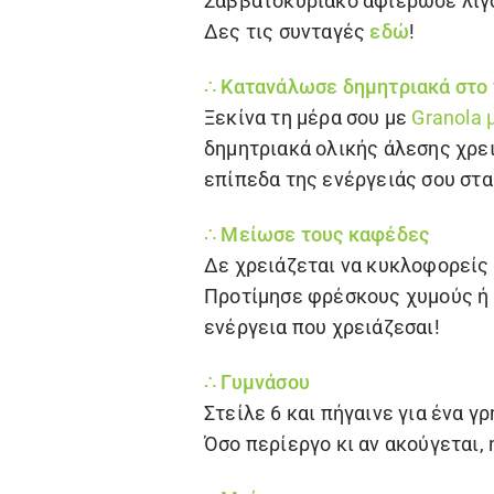
Σαββατοκύριακο αφιέρωσε λίγο
Δες τις συνταγές
εδώ
!
∴ Κατανάλωσε δημητριακά στο
Ξεκίνα τη μέρα σου με
Granola 
δημητριακά ολικής άλεσης χρει
επίπεδα της ενέργειάς σου στα
∴ Μείωσε τους καφέδες
Δε χρειάζεται να κυκλοφορείς 
Προτίμησε φρέσκους χυμούς ή 
ενέργεια που χρειάζεσαι!
∴ Γυμνάσου
Στείλε 6 και πήγαινε για ένα γ
Όσο περίεργο κι αν ακούγεται,