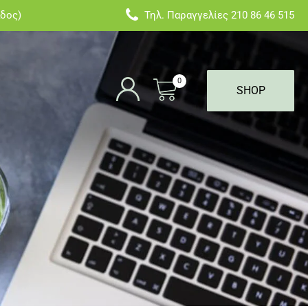
άδος)
Τηλ. Παραγγελίες
210 86 46 515
0
SHOP