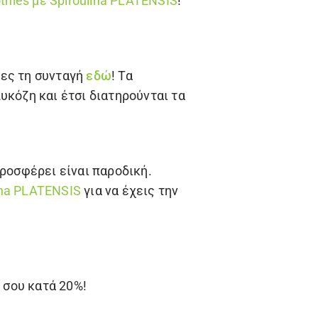
thies με
Spiroulina PLATENSIS
!
Δες τη συνταγή
εδώ
! Τα
υκόζη και έτσι διατηρούνται τα
προσφέρει είναι παροδική.
ina PLATENSIS
για να έχεις την
 σου κατά 20%!