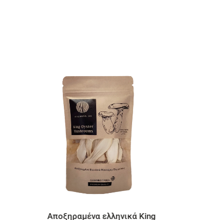
ing
Spiroulina PLATENSIS Σκόνη