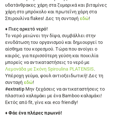
υδατάνθρακες χάρη στα ζυμαρικά και βιταμίνες
χάρη στο μπρόκολο και πρωτεΐνη χάρη στα
Σπιρουλίνα flakes! Δες τη συνταγή
εδώ
!
♦
Πιες αρκετό νερό!
Το νερό μειώνει την δίψα, συμβάλλει στην
ενυδάτωση του οργανισμού και δημιουργεί το
αίσθημα του κορεσμού. Τώρα που ανοίγει ο
καιρός, για περισσότερη γεύση και ποικιλία
μπορείς να αντικαταστήσεις το νερό με
Λεμονάδα με
Σκόνη Spiroulina PLATENSIS
.
Υπέροχη γεύμα, φουλ αντιοξειδωτική! Δες τη
συνταγή
εδώ
!
#extratip
Μην ξεχάσεις να αντικαταστήσεις το
πλαστικό καλαμάκι με ένα Bamboo καλαμάκι!
Εκτός από fit, γίνε και eco friendly!
♦ Φάε ένα πλήρες πρωινό!