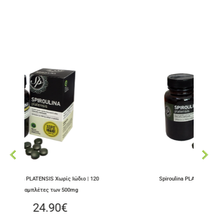
Ιώδιο | 120
Spiroulina PLATENSIS Με Ιώδιο | 120 ταμπλέτες
mg
των 500mg
24.90
€