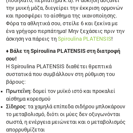
(ποδήλατο, περπάτημα κ.α). Η άσκηση αυξάνει
την μυική μάζα, διεγείρει την έκκριση ορμονών
και προσφέρει το αίσθημα της ικανοποίησης.
Φόρα τα αθλητικά σου, στείλε 6 και ξεκίνα με
ένα γρήγορο περπάτημα! Μην ξεχάσεις πριν την
άσκηση να πάρεις τη
Spiroulina PLATENSIS
!
♦ Βάλε τη
Spiroulina PLATENSIS
στη διατροφή
σου!
Η
Spiroulina PLATENSIS
διαθέτει θρεπτικά
συστατικά που συμβάλλουν στη ρύθμιση του
βάρους:
Πρωτεΐνη
: δομεί τον μυϊκό ιστό και προκαλεί
αίσθημα κορεσμού
Σίδηρος
: τα χαμηλά επίπεδα σιδήρου μπλοκάρουν
το μεταβολισμό, διότι οι μύες δεν οξυγωνόνται
σωστά, η ενέργεια μειώνεται και ο μεταβολισμός
απορρυθμίζεται