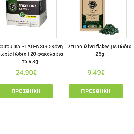
piroulina PLATENSIS Σκόνη
Σπιρουλίνα flakes με ιώδιο
ωρίς Ιώδιο | 20 φακελάκια
25g
των 3g
24.90
€
9.49
€
ΠΡΟΣΘΉΚΗ
ΠΡΟΣΘΉΚΗ