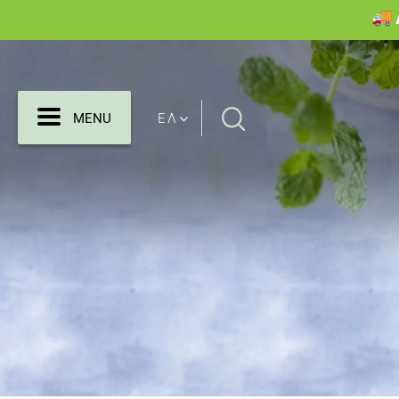
Search
MENU
ΕΛ
MENU
for: