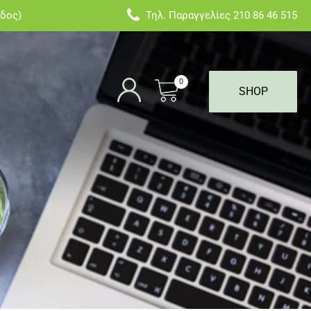
άδος)
Τηλ. Παραγγελίες
210 86 46 515
0
SHOP