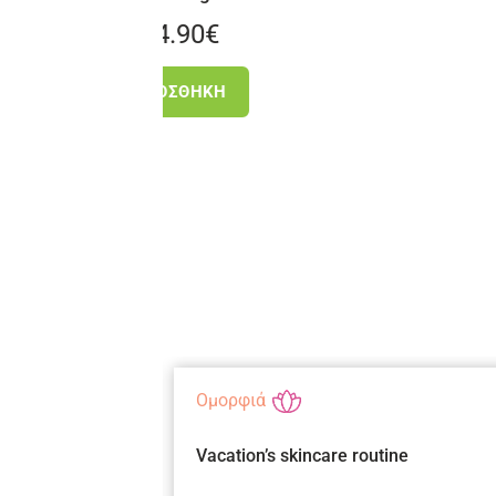
€
3.50
€
ΚΗ
ΠΡΟΣΘΉΚΗ
Ομορφιά
 στις διακοπές:
Vacation’s skincare routine
ψης