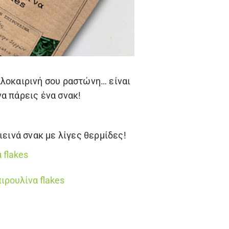
αλοκαιρινή σου ραστώνη… είναι
να πάρεις ένα σνακ!
ιεινά σνακ με λίγες θερμίδες!
 flakes
ιρουλίνα flakes