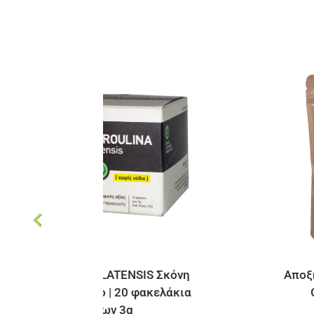
NSIS Σκόνη
Αποξηραμένα ελληνικά King
 φακελάκια
Oyster Mushrooms