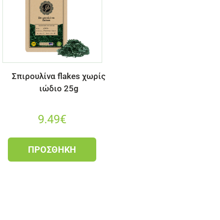
Σπιρουλίνα flakes χωρίς
ιώδιο 25g
9.49
€
ΠΡΟΣΘΉΚΗ