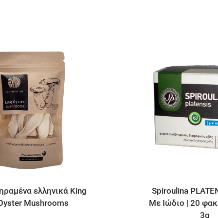
Spiroulina PLATENSIS Σκόνη
Με Ιώδιο | 20 φακελάκια των
3g