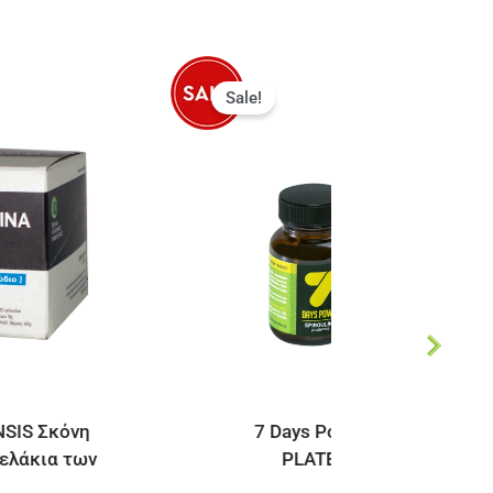
Sale!
7 Days Power | Spiroulina
Σπιρου
PLATENSIS tab 1g