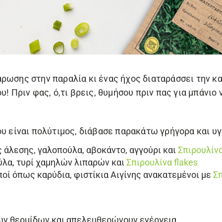
ρωσης στην παραλία κι ένας ήχος διαταράσσει την κ
υ! Πριν φας, ό,τι βρεις, θυμήσου πριν πας για μπάνιο 
ου είναι πολύτιμος, διάβασε παρακάτω γρήγορα και υγ
 άλεσης, γαλοπούλα, αβοκάντο, αγγούρι και
Σπιρουλίνα
ύλα, τυρί χαμηλών λιπαρών και
Σπιρουλίνα flakes
οί όπως καρύδια, φιστίκια Αιγίνης ανακατεμένοι με
Σπ
ων θερμίδων και απελευθερώνουν ενέργεια.