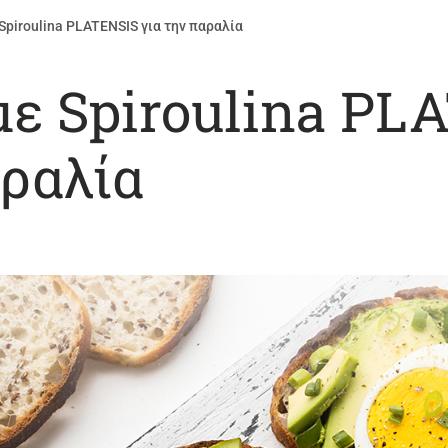
 Spiroulina PLATENSIS για την παραλία
με Spiroulina PL
αραλία