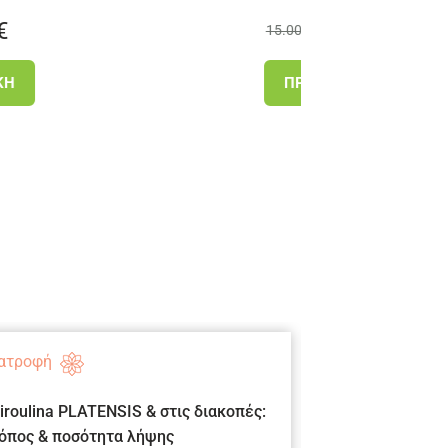
12.90
€
15.00
€
ΠΡΟΣΘΉΚΗ
ατροφή
Ομορφιά
iroulina PLATENSIS & στις διακοπές:
Vacation’s skinc
όπος & ποσότητα λήψης