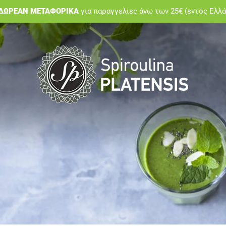
ΔΩΡΕΑΝ ΜΕΤΑΦΟΡΙΚΑ
για παραγγελίες άνω των 25€ (εντός Ελλ