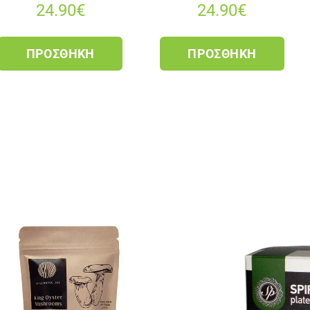
24.90
€
24.90
€
ΠΡΟΣΘΉΚΗ
ΠΡΟΣΘΉΚΗ