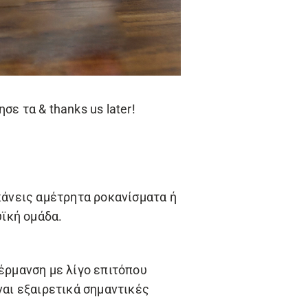
ε τα & thanks us later!
κάνεις αμέτρητα ροκανίσματα ή
υϊκή ομάδα.
θέρμανση με λίγο επιτόπου
ναι εξαιρετικά σημαντικές