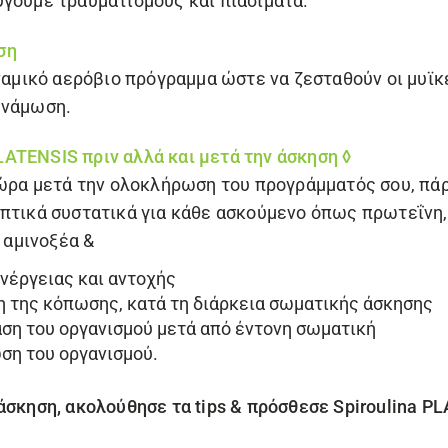
ύγουμε τραυματισμούς και πιασίματα.
ση
ναμικό αερόβιο πρόγραμμα ώστε να ζεσταθούν οι μυϊκ
υνάμωση.
 PLATENSIS πριν αλλά και μετά την άσκηση ◊
ή ώρα μετά την ολοκλήρωση του προγράμματός σου, πά
πτικά συστατικά για κάθε ασκούμενο όπως πρωτεΐνη,
ι αμινοξέα &
νέργειας και αντοχής
 της κόπωσης, κατά τη διάρκεια σωματικής άσκησης
ση του οργανισμού μετά από έντονη σωματική
ση του οργανισμού.
άσκηση, ακολούθησε τα tips & πρόσθεσε
Spiroulina P