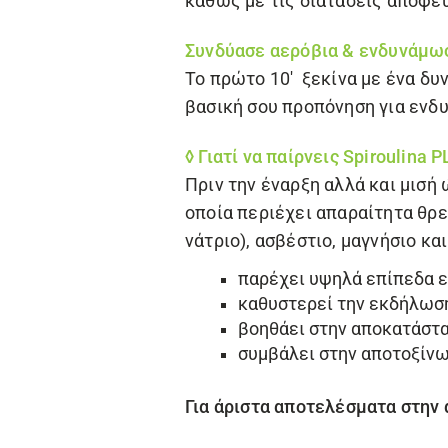
καθώς με τις διατάσεις αποφε
Συνδύασε αερόβια & ενδυνάμω
Το πρώτο 10′ ξεκίνα με ένα δυ
βασική σου προπόνηση για ενδ
◊ Γιατί να παίρνεις Spiroulina
Πριν την έναρξη αλλά και μισ
οποία περιέχει απαραίτητα θρε
νάτριο), ασβέστιο, μαγνήσιο κα
παρέχει υψηλά επίπεδα ε
καθυστερεί την εκδήλωση
βοηθάει στην αποκατάστα
συμβάλει στην αποτοξίνω
Για άριστα αποτελέσματα στην 