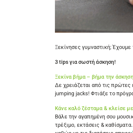
Ξεκίνησες γυμναστική; Έχουμε τ
3 tips για σωστή άσκηση!
Ξεκίνα βήμα – βήμα την άσκηση
Δε χρειάζεται από τις πρώτες 
jumping jacks! Φτιάξε το πρόγρ
Κάνε καλό ζέσταμα & κλείσε με
Βάλε την αγαπημένη σου μουσικ
τρέξιμο, εκτάσεις & καθίσματα