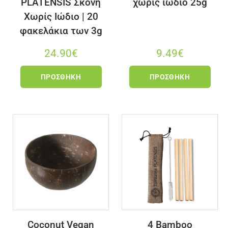
PLATENSIS Σκόνη
χωρίς ιώδιο 25g
Χωρίς Ιώδιο | 20
φακελάκια των 3g
24.90
€
9.49
€
ΠΡΟΣΘΉΚΗ
ΠΡΟΣΘΉΚΗ
Coconut Vegan
4 Bamboo