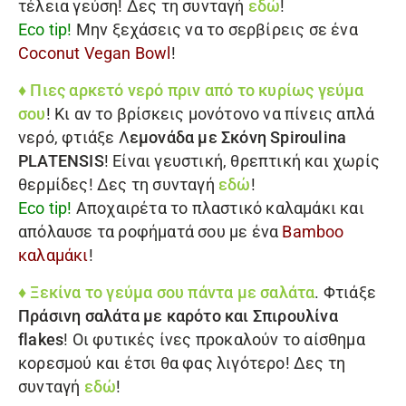
τέλεια γεύση! Δες τη συνταγή
εδώ
!
Eco tip!
Μην ξεχάσεις να το σερβίρεις σε ένα
Coconut Vegan Bowl
!
♦ Πιες αρκετό νερό πριν από το κυρίως γεύμα
σου
! Κι αν το βρίσκεις μονότονο να πίνεις απλά
νερό, φτιάξε Λ
εμονάδα με
Σκόνη Spiroulina
PLATENSIS
! Είναι γευστική, θρεπτική και χωρίς
θερμίδες! Δες τη συνταγή
εδώ
!
Eco tip!
Αποχαιρέτα το πλαστικό καλαμάκι και
απόλαυσε τα ροφήματά σου με ένα
Bamboo
καλαμάκι
!
♦ Ξεκίνα το γεύμα σου πάντα με σαλάτα
. Φτιάξε
Πράσινη σαλάτα με καρότο και
Σπιρουλίνα
flakes
! Οι φυτικές ίνες προκαλούν το αίσθημα
κορεσμού και έτσι θα φας λιγότερο! Δες τη
συνταγή
εδώ
!