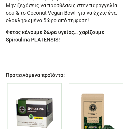
Μην ξεχάσεις να προσθέσεις στην παραγγελία
σου & το
Coconut Vegan Bowl
, για να έχεις ένα
ολοκληρωμένο δώρο από τη φύση!
Φέτος κάνουμε δώρα υγείας… χαρίζουμε
Spiroulina PLATENSIS
!
Προτεινόμενα προϊόντα: