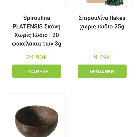
Spiroulina
Σπιρουλίνα flakes
PLATENSIS Σκόνη
χωρίς ιώδιο 25g
Χωρίς Ιώδιο | 20
φακελάκια των 3g
24.90
€
9.49
€
ΠΡΟΣΘΉΚΗ
ΠΡΟΣΘΉΚΗ