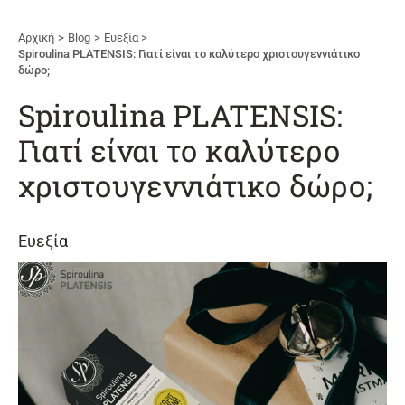
Αρχική
Blog
Ευεξία
Spiroulina PLATENSIS: Γιατί είναι το καλύτερο χριστουγεννιάτικο
δώρο;
Spiroulina PLATENSIS:
Γιατί είναι το καλύτερο
χριστουγεννιάτικο δώρο;
Ευεξία