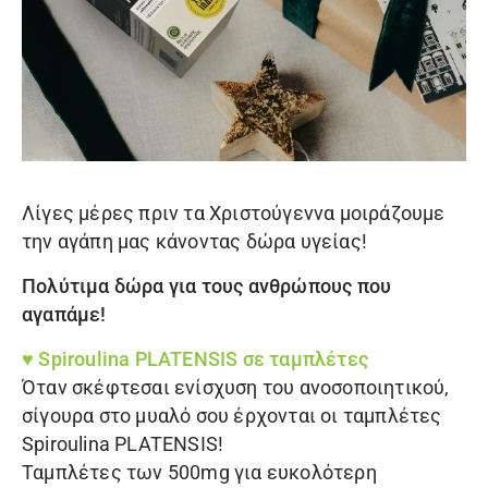
Λίγες μέρες πριν τα Χριστούγεννα μοιράζουμε
την αγάπη μας κάνοντας δώρα υγείας!
Πολύτιμα δώρα για τους ανθρώπους που
αγαπάμε!
♥ Spiroulina PLATENSIS σε ταμπλέτες
Όταν σκέφτεσαι ενίσχυση του ανοσοποιητικού,
σίγουρα στο μυαλό σου έρχονται οι
ταμπλέτες
Spiroulina PLATENSIS
!
Ταμπλέτες των 500mg για ευκολότερη