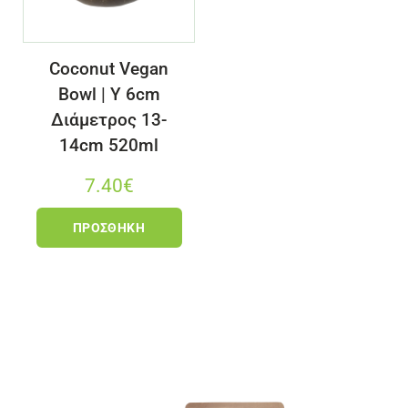
Coconut Vegan
Bowl | Y 6cm
Διάμετρος 13-
14cm 520ml
7.40
€
ΠΡΟΣΘΉΚΗ