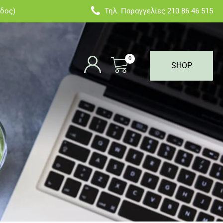
άδος)
Τηλ. Παραγγελίες
210 86 46 515
0
SHOP