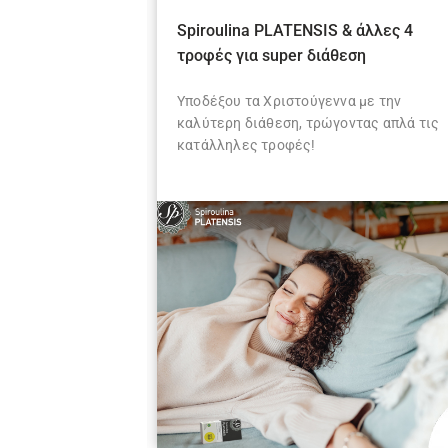
οια είναι η
Spiroulina PLATENSIS & άλλες 4
ς ή Σκόνη;
τροφές για super διάθεση
ulina PLATENSIS
Υποδέξου τα Χριστούγεννα με την
ασίσεις ποιο σου
καλύτερη διάθεση, τρώγοντας απλά τις
Δες παρακάτω!
κατάλληλες τροφές!