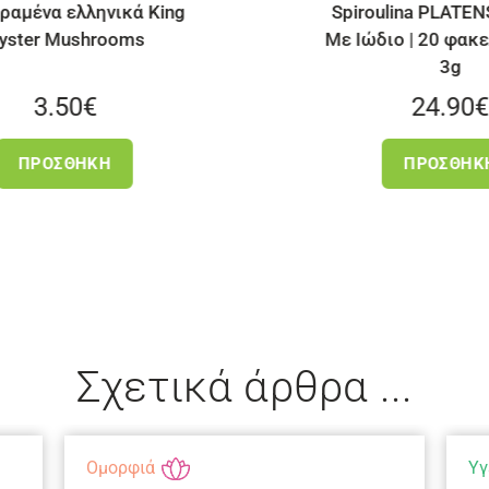
Spiroulina PLATENSIS Σκόνη
Με Ιώδιο | 20 φακελάκια των
3g
24.90
€
ΠΡΟΣΘΉΚΗ
Σχετικά άρθρα ...
Ομορφιά
Υγ