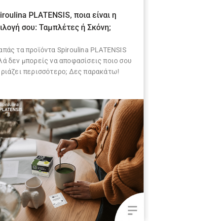
iroulina PLATENSIS, ποια είναι η
Spiroulina PLA
ιλογή σου: Ταμπλέτες ή Σκόνη;
τροφές για sup
απάς τα προϊόντα Spiroulina PLATENSIS
Υποδέξου τα Χρισ
λά δεν μπορείς να αποφασίσεις ποιο σου
καλύτερη διάθεση
ιριάζει περισσότερο; Δες παρακάτω!
κατάλληλες τροφ