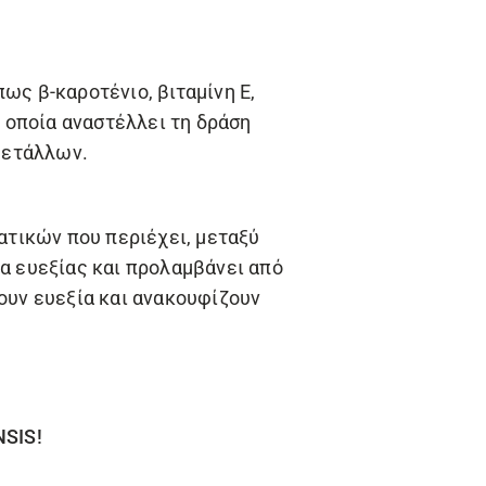
ως β-καροτένιο, βιταμίνη Ε,
η οποία αναστέλλει τη δράση
μετάλλων.
τικών που περιέχει, μεταξύ
μα ευεξίας και προλαμβάνει από
ζουν ευεξία και ανακουφίζουν
NSIS!