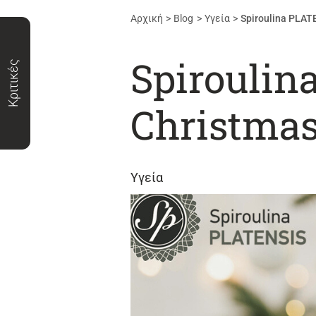
Αρχική
Blog
Υγεία
Spiroulina PLAT
Spiroulin
Κριτικές
Christmas
Υγεία