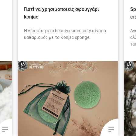
Γιατί να χρησιμοποιείς σφουγγάρι
Sp
konjac
επ
Η νέα τάση στο beauty community είναι ο
Αγ
καθαρισμός με το Konjac sponge.
αλ
τα