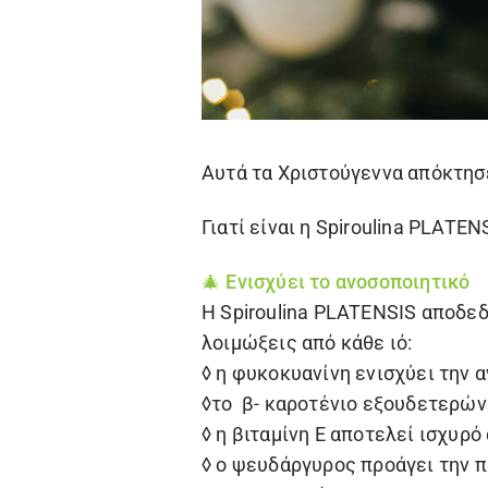
Αυτά τα Χριστούγεννα απόκτησε
Γιατί είναι η
Spiroulina PLATEN
🎄 Ενισχύει το ανοσοποιητικό
Η
Spiroulina PLATENSIS
αποδεδε
λοιμώξεις από κάθε ιό:
◊ η φυκοκυανίνη ενισχύει την 
◊το β- καροτένιο εξουδετερώνε
◊ η βιταμίνη Ε αποτελεί ισχυρ
◊ ο ψευδάργυρος προάγει την π