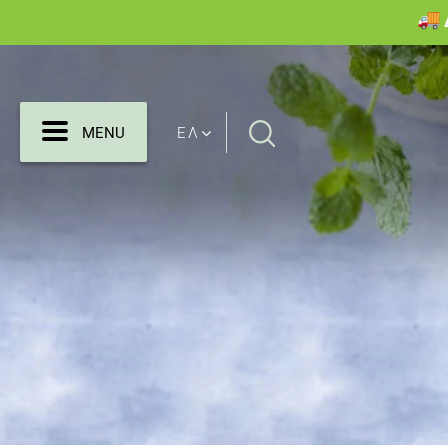
Search
MENU
ΕΛ
MENU
for: