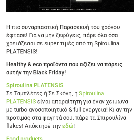
Η πιο συναρπαστική Παρασκευή του χρόνου
έφτασε! Για να μην ξεφύγεις, πάρε όλα όσα
χρειάζεσαι σε super τιμές από τη
Spiroulina
PLATENSIS
!
Healthy & eco προϊόντα που αξίζει να πάρεις
αυτήν την Black Friday!
Spiroulina PLATENSIS
Σε
Ταμπλέτες
ή Σε
Σκόνη
, η
Spiroulina
PLATENSIS
είναι απαραίτητη για έναν χειμώνα
με turbo ανοσοποιητικό & full ενέργεια! Κι αν την
προτιμάς στα φαγητά σου, πάρε τα
Σπιρουλίνα
flakes
! Απόκτησέ την
εδώ
!
Food products