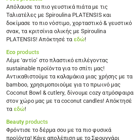
Απόλαυσε τα πιο γευστικά πιάτα με τις
Ταλιατέλες με Spiroulina PLATENSIS
και
δοκίμασε το πιο νόστιμο, χορταστικό & γευστικό
σνακ, τα
κριτσίνια ολικής με Spiroulina
PLATENSIS
! Απόκτησέ τα
εδώ
!
Eco
products
Λέμε ‘αντίο’ στο πλαστικό επιλέγοντας
sustainable προϊόντα για το σπίτι μας!
Αντικαθιστούμε τα καλαμάκια μιας χρήσης με τα
bamboo
, χρησιμοποιούμε για το πρωινό μας
Coconut Bowl
&
cutlery
, δίνουμε cozy ατμόσφαιρα
στον χώρο μας με τα
coconut candles
! Απόκτησέ
τα
εδώ
!
Beauty
products
Φρόντισε το δέρμα σου με τα πιο φυσικά
προϊόντα! Κάνε απολέπιση με το
Σφουγγάρι