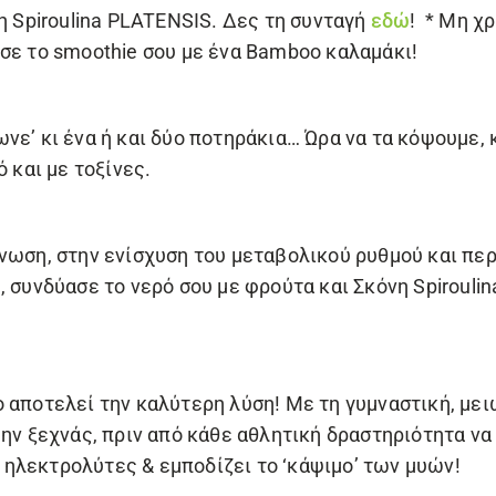
η Spiroulina PLATENSIS
. Δες τη συνταγή
εδώ
! * Μη χ
σε το smoothie σου με ένα
Bamboo καλαμάκι
!
νε’ κι ένα ή και δύο ποτηράκια… Ώρα να τα κόψουμε,
ό και με τοξίνες.
νωση, στην ενίσχυση του μεταβολικού ρυθμού και περ
, συνδύασε το νερό σου με φρούτα και
Σκόνη Spirouli
 αποτελεί την καλύτερη λύση! Με τη γυμναστική, με
Μην ξεχνάς, πριν από κάθε αθλητική δραστηριότητα να
 ηλεκτρολύτες & εμποδίζει το ‘κάψιμο’ των μυών!