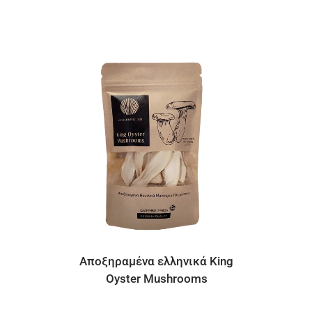
λληνικά King
Spiroulina PLATENSIS Σκόν
ushrooms
Με Ιώδιο | 20 φακελάκια τ
3g