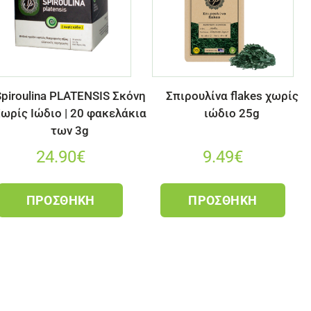
piroulina PLATENSIS Σκόνη
Σπιρουλίνα flakes χωρίς
ωρίς Ιώδιο | 20 φακελάκια
ιώδιο 25g
των 3g
24.90
€
9.49
€
ΠΡΟΣΘΉΚΗ
ΠΡΟΣΘΉΚΗ