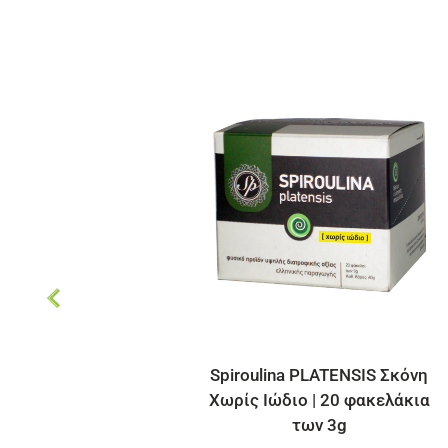
iroulina PLATENSIS Σκόνη
Αποξηραμένα ε
ρίς Ιώδιο | 20 φακελάκια
Oyster M
των 3g