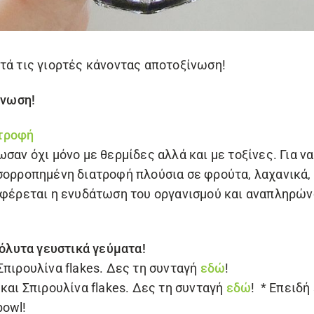
τά τις γιορτές κάνοντας αποτοξίνωση!
ίνωση!
τροφή
σαν όχι μόνο με θερμίδες αλλά και με τοξίνες. Για ν
ισορροπημένη διατροφή πλούσια σε φρούτα, λαχανικά
ναφέρεται η ενυδάτωση του οργανισμού και αναπληρών
πόλυτα γευστικά γεύματα!
Σπιρουλίνα flakes
. Δες τη συνταγή
εδώ
!
 και
Σπιρουλίνα flakes
. Δες τη συνταγή
εδώ
! * Επειδή 
bowl
!