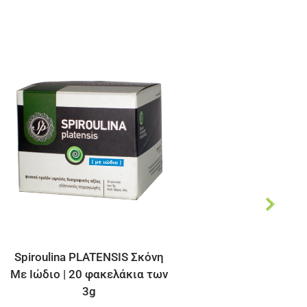
Sale!
7 Days Power | Spiroulina
PLATENSIS tab 1g
12.90
€
η
15.00
€
ων
ΠΡΟΣΘΉΚΗ