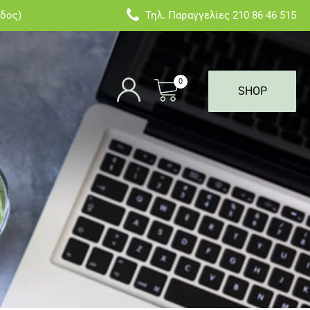
άδος)
Τηλ. Παραγγελίες
210 86 46 515
0
SHOP