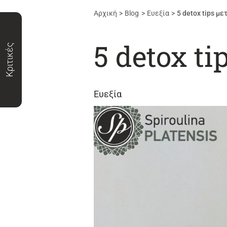
Αρχική
Blog
Ευεξία
5 detox tips με
5 detox ti
Κριτικές
Ευεξία