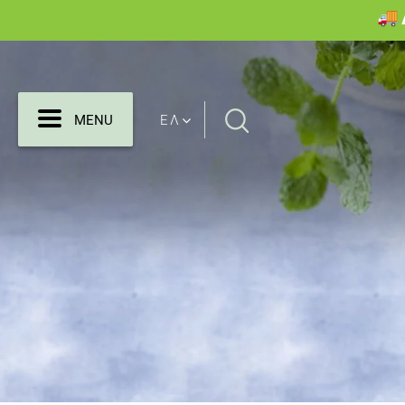
Search
MENU
ΕΛ
MENU
for: