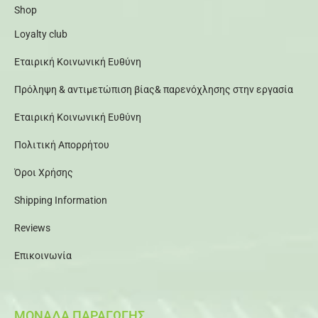
Shop
Loyalty club
Εταιρική Κοινωνική Ευθύνη
Πρόληψη & αντιμετώπιση βίας& παρενόχλησης στην εργασία
Εταιρική Κοινωνική Ευθύνη
Πολιτική Απορρήτου
Όροι Χρήσης
Shipping Information
Reviews
Επικοινωνία
ΜΟΝΑΔΑ ΠΑΡΑΓΩΓΗΣ