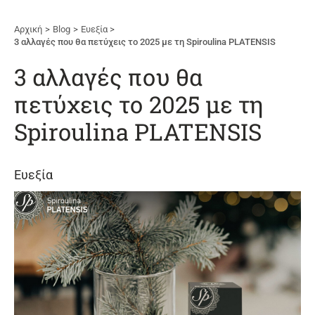
Αρχική
Blog
Ευεξία
3 αλλαγές που θα πετύχεις το 2025 με τη Spiroulina PLATENSIS
3 αλλαγές που θα
πετύχεις το 2025 με τη
Spiroulina PLATENSIS
Ευεξία