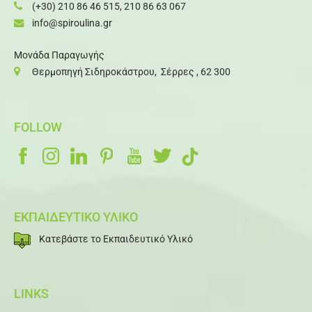
(+30) 210 86 46 515
,
210 86 63 067
info@spiroulina.gr
Μονάδα Παραγωγής
Θερμοπηγή Σιδηροκάστρου, Σέρρες , 62 300
FOLLOW
ΕΚΠΑΙΔΕΥΤΙΚΟ ΥΛΙΚΟ
Κατεβάστε το Εκπαιδευτικό Υλικό
LINKS