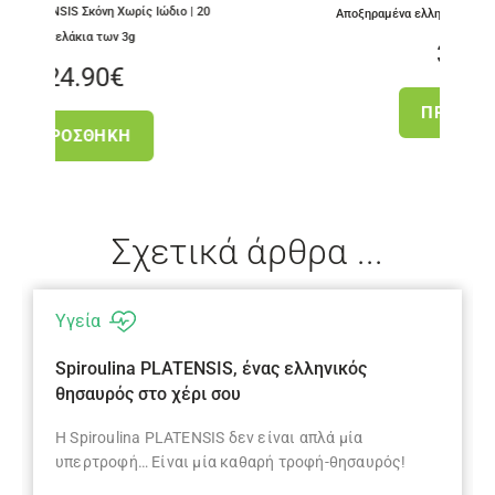
ς Ιώδιο | 20
Αποξηραμένα ελληνικά King Oyster Mushrooms
3.50
€
ΠΡΟΣΘΉΚΗ
Σχετικά άρθρα ...
Υγεία
Spiroulina PLATENSIS, ένας ελληνικός
θησαυρός στο χέρι σου
Η Spiroulina PLATENSIS δεν είναι απλά μία
υπερτροφή… Είναι μία καθαρή τροφή-θησαυρός!