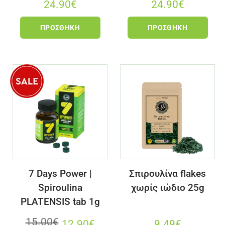
24.90
€
24.90
€
ΠΡΟΣΘΉΚΗ
ΠΡΟΣΘΉΚΗ
7 Days Power |
Σπιρουλίνα flakes
Spiroulina
χωρίς ιώδιο 25g
PLATENSIS tab 1g
15.00
€
12.90
€
9.49
€