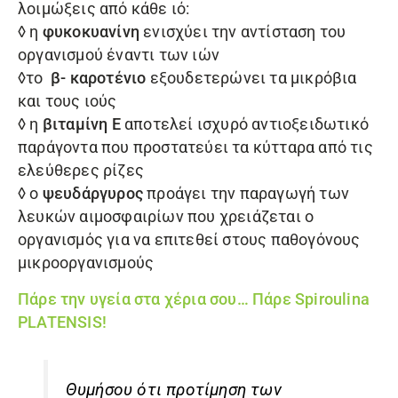
λοιμώξεις από κάθε ιό:
◊ η
φυκοκυανίνη
ενισχύει την αντίσταση του
οργανισμού έναντι των ιών
◊το
β- καροτένιο
εξουδετερώνει τα μικρόβια
και τους ιούς
◊ η
βιταμίνη Ε
αποτελεί ισχυρό αντιοξειδωτικό
παράγοντα που προστατεύει τα κύτταρα από τις
ελεύθερες ρίζες
◊ ο
ψευδάργυρος
προάγει την παραγωγή των
λευκών αιμοσφαιρίων που χρειάζεται ο
οργανισμός για να επιτεθεί στους παθογόνους
μικροοργανισμούς
Πάρε την υγεία στα χέρια σου… Πάρε
Spiroulina
PLATENSIS
!
Θυμήσου ότι προτίμηση των