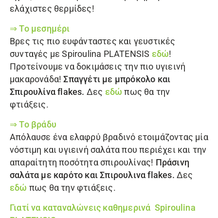
ελάχιστες θερμίδες!
⇒ Το μεσημέρι
Βρες τις πιο ευφάνταστες και γευστικές
συνταγές με Spiroulina PLATENSIS
εδώ
!
Προτείνουμε να δοκιμάσεις την πιο υγιεινή
μακαρονάδα!
Σπαγγέτι με μπρόκολο και
Σπιρουλίνα flakes.
Δες
εδώ
πως θα την
φτιάξεις.
⇒ Το βράδυ
Απόλαυσε ένα ελαφρύ βραδινό ετοιμάζοντας μία
νόστιμη και υγιεινή σαλάτα που περιέχει και την
απαραίτητη ποσότητα σπιρουλίνας!
Πράσινη
σαλάτα με καρότο και Σπιρουλινα flakes.
Δες
εδώ
πως θα την φτιάξεις.
Γιατί να καταναλώνεις καθημερινά Spiroulina