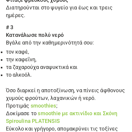
Φτιάξε φρέσκους χυμούς
Διατηρούνται στο ψυγείο για έως και τρεις
ημέρες.
# 3
Κατανάλωσε πολύ νερό
Βγάλε από την καθημερινότητά σου:
τον καφέ,
την καφεΐνη,
τα ζαχαρούχα αναψυκτικά και
το αλκοόλ.
Όσο διαρκεί η αποτοξίνωση, να πίνεις άφθονους
χυμούς φρούτων, λαχανικών ή νερό.
Προτιμάς
smoothies
;
Δοκίμασε το
smoothie με ακτινίδιο και Σκόνη
Spiroulina PLATENSIS
Εύκολο και γρήγορο, απομακρύνει τις τοξίνες