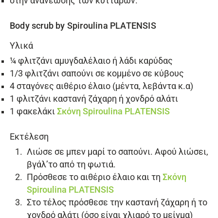
στην ανανέωσης των κυττάρων.
Body scrub by Spiroulina PLATENSIS
Υλικά
¼ φλιτζάνι αμυγδαλέλαιο ή λάδι καρύδας
1/3 φλιτζάνι σαπούνι σε κομμένο σε κύβους
4 σταγόνες αιθέριο έλαιο (μέντα, λεβάντα κ.α)
1 φλιτζάνι καστανή ζάχαρη ή χονδρό αλάτι
1 φακελάκι
Σκόνη Spiroulina PLATENSIS
Εκτέλεση
Λιώσε σε μπεν μαρί το σαπούνι. Αφού λιώσει,
βγάλ’το από τη φωτιά.
Πρόσθεσε το αιθέριο έλαιο και τη
Σκόνη
Spiroulina PLATENSIS
Στο τέλος πρόσθεσε την καστανή ζάχαρη ή το
χονδρό αλάτι (όσο είναι χλιαρό το μείγμα)