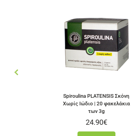
na PLATENSIS Σκόνη
Αποξηραμένα ελληνικ
διο | 20 φακελάκια
Oyster Mushroo
των 3g
24.90
€
3.50
€