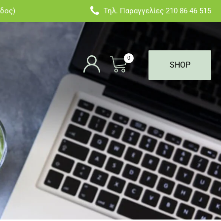
άδος)
Τηλ. Παραγγελίες
210 86 46 515
0
SHOP