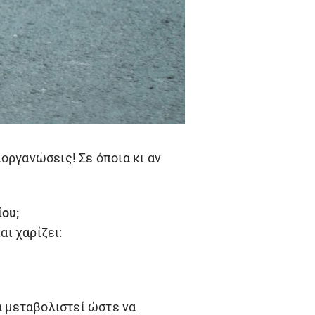
οργανώσεις! Σε όποια κι αν
ου;
ι χαρίζει:
α μεταβολιστεί ώστε να