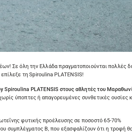
έων! Σε όλη την Ελλάδα πραγματοποιούνται πολλές δι
 επίλεξε τη
Spiroulina PLATENSIS
!
by Spiroulina PLATENSIS
στους αθλητές του Μαραθωνί
χωρίς ύποπτες ή απαγορευμένες συνθετικές ουσίες κα
ρωτεΐνης φυτικής προέλευσης σε ποσοστό 65-70%
του συμπλέγματος Β, που εξασφαλίζουν ότι η τροφή θ