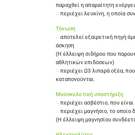
παραχθεί η απαραίτητη ενέργε
∴
περιέχει λευκίνη, η οποία συ
Τόνωση
∴
αποτελεί εξαιρετική πηγή άμ
άσκηση
(Η έλλειψη σιδήρου που παρου
αθλητικών επιδόσεων)
∴
περιέχει Ω3 λιπαρά οξέα, π
καταπονούνται.
Μυοσκελετική υποστήριξη
∴
περιέχει ασβέστιο, που είναι
∴
περιέχει μαγνήσιο, το οποίο 
(Η έλλειψη μαγνησίου συνδέετα
Ηλεκτρολύτες