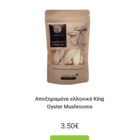
ά King
Spiroulina PLATENSIS Σκόνη
ms
Με Ιώδιο | 20 φακελάκια των
3g
24.90
€