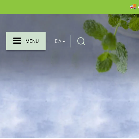
Search
MENU
ΕΛ
MENU
for: