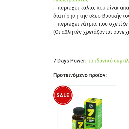
∴
περιέχει
κάλιο, που είναι απ
διατήρηση της οξεο-βασικής ισ
∴
περιέχει
νάτριο, που σχετίζε
(Οι αθλητές χρειάζονται συν
7 Days Power
: το ιδανικό συμπ
Προτεινόμενο προϊόν: