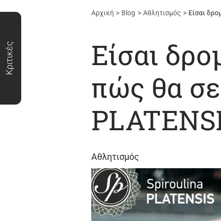
Αρχική
Blog
Αθλητισμός
Είσαι δρο
Είσαι δρ
Κριτικές
πώς θα σε
PLATENSI
Αθλητισμός