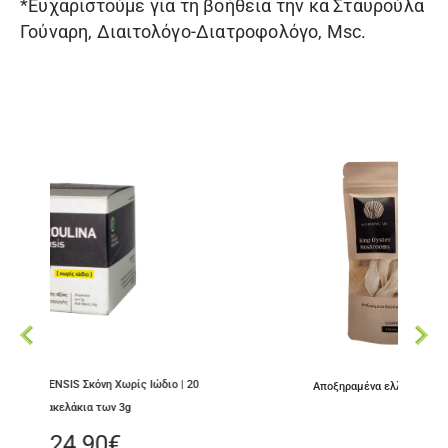
*Ευχαριστούμε για τη βοήθεια την κα Σταυρούλα
Γούναρη, Διαιτολόγο-Διατροφολόγο, Msc.
ίς Ιώδιο | 20
Αποξηραμένα ελληνικά King Oyster Mushrooms
3.50
€