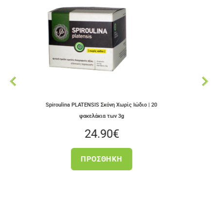
Spiroulina PLATENSIS Σκόνη Χωρίς Ιώδιο | 20
Αποξηραμένα ελλη
φακελάκια των 3g
24.90
€
ΠΡΟΣΘΉΚΗ
Π