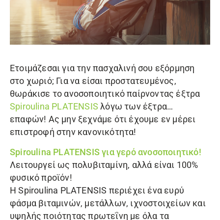
Ετοιμάζεσαι για την πασχαλινή σου εξόρμηση
στο χωριό; Για να είσαι προστατευμένος,
θωράκισε το ανοσοποιητικό παίρνοντας έξτρα
Spiroulina PLATENSIS
λόγω των έξτρα…
επαφών! Ας μην ξεχνάμε ότι έχουμε εν μέρει
επιστροφή στην κανονικότητα!
Spiroulina PLATENSIS
για γερό ανοσοποιητικό!
Λειτουργεί ως πολυβιταμίνη, αλλά είναι 100%
φυσικό προϊόν!
Η
Spiroulina PLATENSIS
περιέχει ένα ευρύ
φάσμα βιταμινών, μετάλλων, ιχνοστοιχείων και
υψηλής ποιότητας πρωτεΐνη με όλα τα