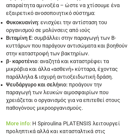
απαραίτητα αμινοξέα – ώστε να χτίσουμε ένα
εξαιρετικό ανοσοποιητικό σύστημα:
Φυκοκυανίνη
: ενισχύει την αντίσταση του
οργανισμού σε μολύνσεις από ιούς
Βιταμίνη Ε
: συμβάλλει στην παραγωγή των Β-
κυττάρων που παράγουν αντισώματα και βοηθούν
στην καταστροφή των βακτηρίων.
β- καροτένιο
: αναζητά και καταστρέφει τα
μικρόβια και άλλα «ασθενή» κύτταρα, έχοντας
παράλληλα & ισχυρή αντιοξειδωτική δράση.
Ψευδάργυρο και σελήνιο:
προάγουν την
παραγωγή των λευκών αιμοσφαιρίων που
χρειάζεται ο οργανισμός για να επιτεθεί στους
παθογόνους μικροοργανισμούς.
More info:
Η
Spiroulina PLATENSIS
λειτουργεί
προληπτικά αλλά και κατασταλτικά στις