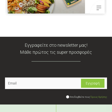
Εγγραφείτε στο newsletter μας!
Μάθε πρώτος τις super προσφορές
Newsletter
Αποδεχθείτε τους
Όρους Χρήσης