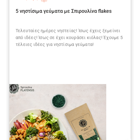
5 νηστίσιμα γεύματα με Σπιρουλίνα flakes
Τελευταίες ημέρες νηστείας! Ίσως έχεις ξεμείνει
από ιδέες! Ίσως σε έχει κουράσει κιόλας! Έχουμε 5
τέλειες ιδέες για νηστίσιμα γεύματα!