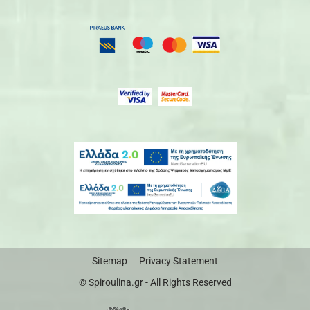
Sitemap
Privacy Statement
© Spiroulina.gr - All Rights Reserved