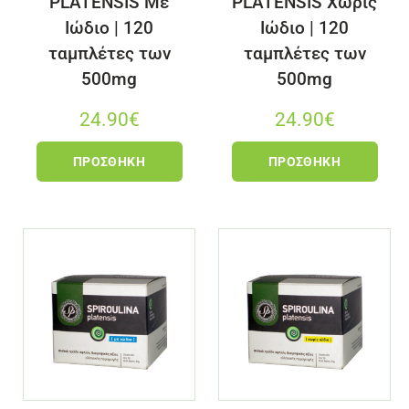
PLATENSIS Με
PLATENSIS Χωρίς
Ιώδιο | 120
Ιώδιο | 120
ταμπλέτες των
ταμπλέτες των
500mg
500mg
24.90
€
24.90
€
ΠΡΟΣΘΉΚΗ
ΠΡΟΣΘΉΚΗ