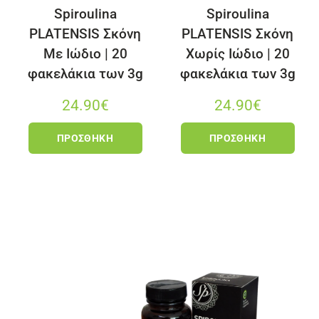
Spiroulina
Spiroulina
PLATENSIS Σκόνη
PLATENSIS Σκόνη
Με Ιώδιο | 20
Χωρίς Ιώδιο | 20
φακελάκια των 3g
φακελάκια των 3g
24.90
€
24.90
€
ΠΡΟΣΘΉΚΗ
ΠΡΟΣΘΉΚΗ