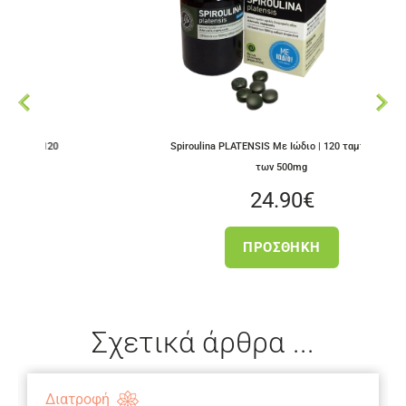
Spiroulina PLATENSIS Με Ιώδιο | 120 ταμπλέτες
των 500mg
24.90
€
ΠΡΟΣΘΉΚΗ
Σχετικά άρθρα ...
Διατροφή