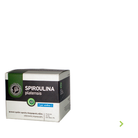
Sale!
7 Days Power | Spiroulina
Σπιρουλ
PLATENSIS tab 1g
ι