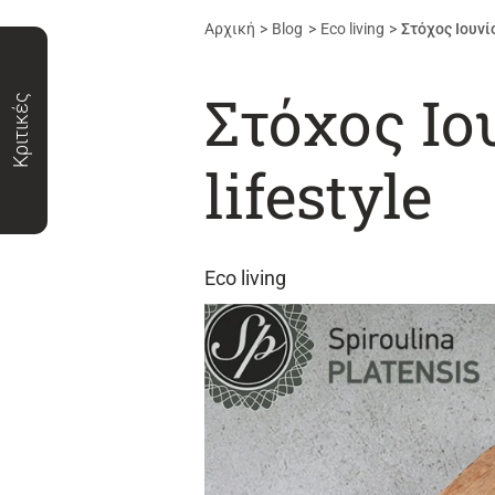
Αρχική
Blog
Εco living
Στόχος Ιουνί
Στόχος Ιο
Κριτικές
lifestyle
Εco living