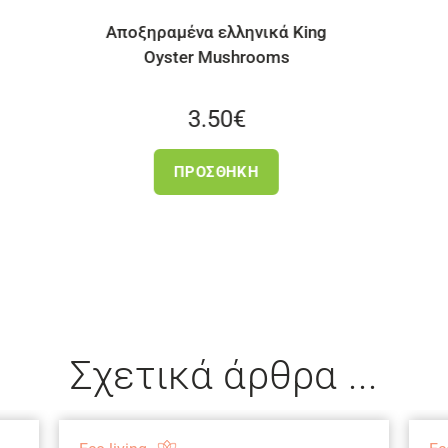
ing
Spiroulina PLATENSIS Σκόνη
Με Ιώδιο | 20 φακελάκια των
3g
24.90
€
ΠΡΟΣΘΉΚΗ
Σχετικά άρθρα ...