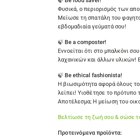
🍃 Be food saver!
Φυσικά, ο περιορισμός των απο
Μείωσε τη σπατάλη του φαγητού
εβδομαδιαία γεύματά σου!
🍃 Be a composter!
Εννοείται ότι στο μπαλκόνι σο
λαχανικών και άλλων υλικών! Ε
🍃 Be ethical fashionista!
Η βιωσιμότητα αφορά όλους του
λείπει! Υιοθέτησε το πρότυπο 
Αποτέλεσμα; Η μείωση του οι
Βελτίωσε τη ζωή σου & σώσε το
Προτεινόμενα προϊόντα: