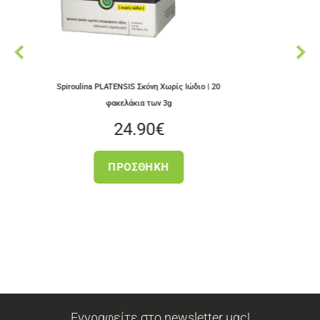
oulina PLATENSIS Σκόνη Χωρίς Ιώδιο | 20
Αποξηραμένα ελληνικά K
φακελάκια των 3g
24.90
€
3.5
ΠΡΟΣΘΉΚΗ
ΠΡΟΣΘ
Εγγραφείτε στο newsletter μας!