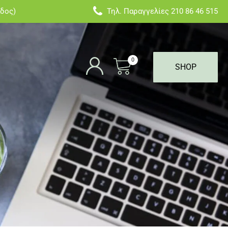
άδος)
Τηλ. Παραγγελίες
210 86 46 515
0
SHOP