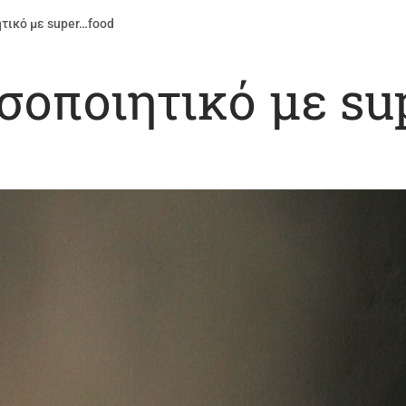
τικό με super…food
σοποιητικό με su