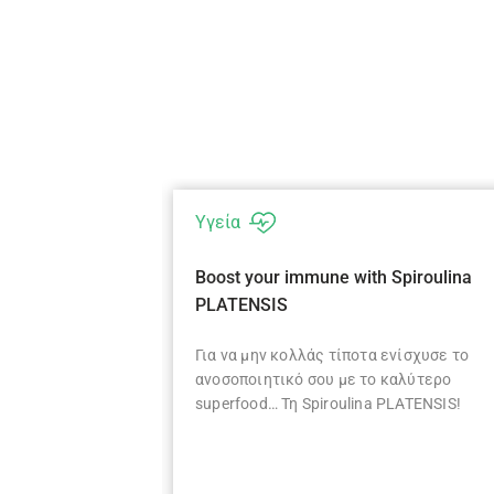
Υγεία
ια κάθε ηλικία
Boost your immune with Spiroulina
PLATENSIS
ποτελεί ένα
Για να μην κολλάς τίποτα ενίσχυσε το
ν οικογένεια!
ανοσοποιητικό σου με το καλύτερο
κά συστατικά της
superfood… Τη Spiroulina PLATENSIS!
ε κάθε ηλικιακή