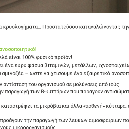
ι τα κρυολογήματα… Προστατεύσου καταναλώνοντας τη
 ανοσοποιητικό!
λλά είναι 100% φυσικό προϊόν!
ι ένα ευρύ φάσμα βιταμινών, μετάλλων, ιχνοστοιχεί
 αμινοξέα – ώστε να χτίσουμε ένα εξαιρετικό ανοσοπ
ην αντίσταση του οργανισμού σε μολύνσεις από ιούς
την παραγωγή των Β-κυττάρων που παράγουν αντισώματ
ι καταστρέφει τα μικρόβια και άλλα «ασθενή» κύτταρα,
προάγουν την παραγωγή των λευκών αιμοσφαιρίων που
όνους μικροοργανισμούς.