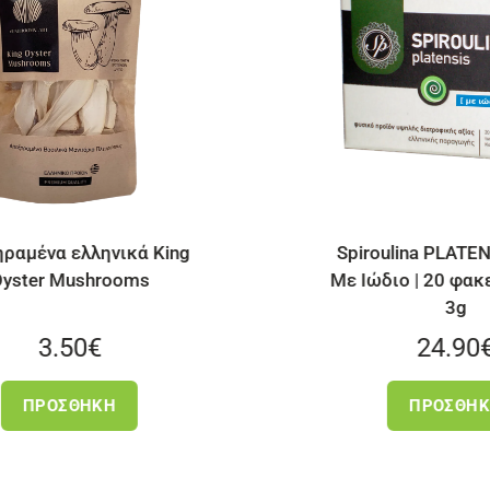
Spiroulina PLATENSIS Σκόνη
Με Ιώδιο | 20 φακελάκια των
3g
24.90
€
ΠΡΟΣΘΉΚΗ