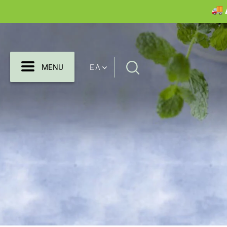
Search
MENU
ΕΛ
MENU
for: