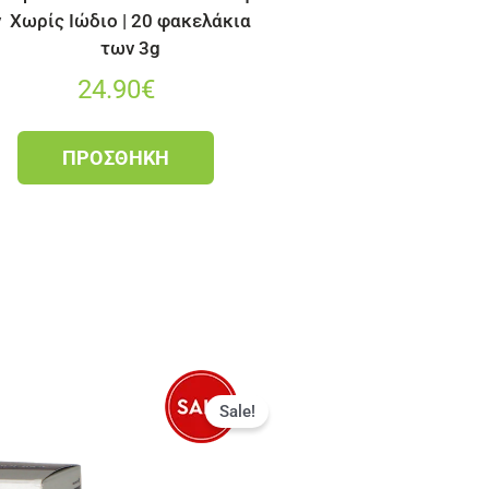
ν
Χωρίς Ιώδιο | 20 φακελάκια
των 3g
24.90
€
ΠΡΟΣΘΉΚΗ
Sale!