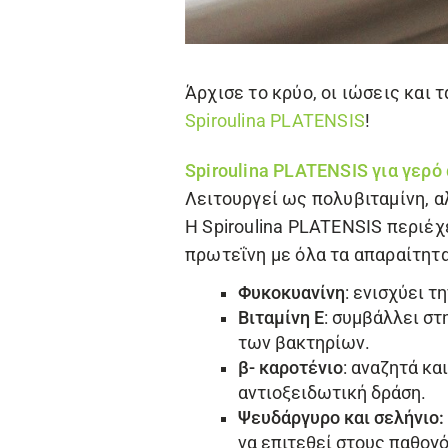
Άρχισε το κρύο, οι ιώσεις κα
Spiroulina PLATENSIS
!
Spiroulina PLATENSIS
για γερό
Λειτουργεί ως πολυβιταμίνη, α
Η
Spiroulina PLATENSIS
περιέχε
πρωτεΐνη με όλα τα απαραίτητα
Φυκοκυανίνη
: ενισχύει τ
Βιταμίνη Ε
: συμβάλλει σ
των βακτηρίων.
β- καροτένιο
: αναζητά κα
αντιοξειδωτική δράση.
Ψευδάργυρο και σελήνιο:
να επιτεθεί στους παθογ