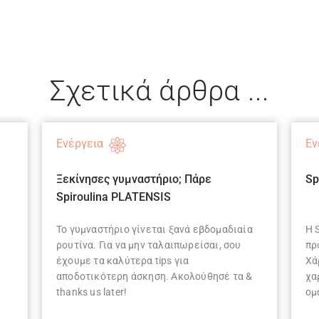
Σχετικά άρθρα ...
Ενέργεια
Εν
Ξεκίνησες γυμναστήριο; Πάρε
Sp
Spiroulina PLATENSIS
Το γυμναστήριο γίνεται ξανά εβδομαδιαία
Η 
ρουτίνα. Για να μην ταλαιπωρείσαι, σου
πρ
έχουμε τα καλύτερα tips για
Χά
αποδοτικότερη άσκηση. Ακολούθησέ τα &
χα
thanks us later!
ομ