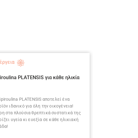
έργεια
Υγεία
iroulina PLATENSIS για κάθε ηλικία
Boost your immu
PLATENSIS
Spiroulina PLATENSIS αποτελεί ένα
Για να μην κολλά
οϊόν ιδανικό για όλη την οικογένεια!
ανοσοποιητικό σο
ρη στα πλούσια θρεπτικά συστατικά της
superfood… Τη Sp
ρίζει υγεία κι ευεξία σε κάθε ηλικιακή
άδα!