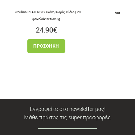
IS Σκόνη Χωρίς Ιώδιο | 20
Αποξηραμένα ελληνικά King Oyster Mus
άκια των 3g
3.50
€
4.90
€
ΠΡΟΣΘΉΚΗ
ΟΣΘΉΚΗ
Εγγραφείτε στο newsletter μας!
Μάθε πρώτος τις super προσφορές