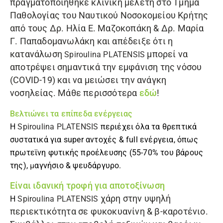
πραγματοποιήθηκε κλινική μελέτη στο Τμήμα
Παθολογίας του Ναυτικού Νοσοκομείου Κρήτης
από τους Δρ. Ηλία Ε. Μαζοκοπάκη & Δρ. Μαρία
Γ. Παπαδομανωλάκη και απέδειξε ότι η
κατανάλωση
μπορεί να
Spiroulina PLATENSIS
αποτρέψει σημαντικά την εμφάνιση της νόσου
(COVID-19) και να μειώσει την ανάγκη
νοσηλείας. Μάθε περισσότερα
εδώ
!
Βελτιώνει τα επίπεδα ενέργειας
Η
Spiroulina PLATENSIS
περιέχει όλα τα θρεπτικά
συστατικά για super αντοχές & full ενέργεια, όπως
πρωτεϊνη φυτικής προέλευσης (55-70% του βάρους
της),
μ
αγνήσιο
& ψευδάργυρο.
Είναι ιδανική τροφή για αποτοξίνωση
χάρη στην υψηλή
Η
Spiroulina PLATENSIS
περιεκτικότητα σε φυκοκυανίνη & β-καροτένιο.