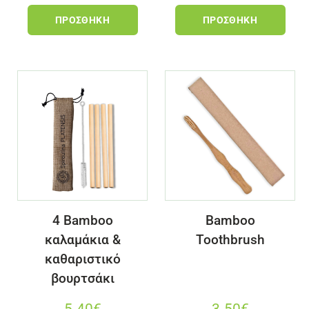
ΠΡΟΣΘΉΚΗ
ΠΡΟΣΘΉΚΗ
4 Bamboo
Bamboo
καλαμάκια &
Toothbrush
καθαριστικό
βουρτσάκι
5.40
€
3.50
€