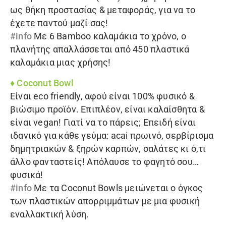
ως θήκη προστασίας & μεταφοράς, για να το
έχετε παντού μαζί σας!
#info
Με 6
Bamboo καλαμάκια
το χρόνο, ο
πλανήτης απαλλάσσεται από 450 πλαστικά
καλαμάκια μιας χρήσης!
♦
Coconut Bowl
Είναι eco friendly, αφού είναι 100% φυσικό &
βιώσιμο προϊόν. Επιπλέον, είναι καλαίσθητα &
είναι vegan! Γιατί να το πάρεις; Επειδή είναι
ιδανικό για κάθε γεύμα: acai πρωινό, σερβίρισμα
δημητριακών & ξηρών καρπών, σαλάτες κι ό,τι
άλλο φανταστείς! Απόλαυσε το φαγητό σου…
φυσικά!
#info
Με τα
Coconut Bowls
μειώνεται ο όγκος
των πλαστικών απορριμμάτων με μια φυσική
εναλλακτική λύση.