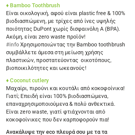
♦
Bamboo Toothbrush
Είναι οικολογική, αφού είναι plastic free & 100%
βιοδιασπώμενη, με τρίχες από ίνες υψηλής
ποιότητας DuPont χωρίς δισφαινόλη Α (BPA).
Ακόμη, είναι zero waste προϊόν!
#info
Χρησιμοποιώντας την
Bamboo toothbrush
συμβάλλετε άμεσα στη μείωση χρήσης
πλαστικών, προστατεύοντας οικοτόπους,
βιοποικιλότητες και ωκεανούς!
♦
Coconut cutlery
Μαχαίρι
,
πιρούνι
και
κουτάλι
από κοκοφοίνικα!
Γιατί; Επειδή είναι 100% βιοδιασπώμενα,
επαναχρησιμοποιούμενα & πολύ ανθεκτικά.
Είναι zero waste, γιατί φτιάχνονται από
κοκοφοίνικες που δεν καρποφορούν πια!
Ανακάλυψε την eco πλευρά σου με τα τα