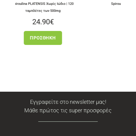
NSIS Χωρίς Ιώδιο | 120
Spiroulina PLATENSIS Με Ιώδιο | 120 τα
ες των 500mg
των 500mg
4.90
€
24.90
€
ΟΣΘΉΚΗ
ΠΡΟΣΘΉΚΗ
Εγγραφείτε στο newsletter μας!
Μάθε πρώτος τις super προσφορές
Newsletter