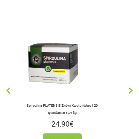
iroulina PLATENSIS Σκόνη Χωρίς Ιώδιο | 20
Αποξηραμένα ελληνικά
φακελάκια των 3g
24.90
€
3.