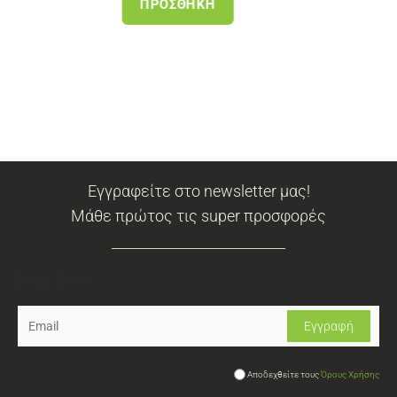
ΠΡΟΣΘΉΚΗ
ΠΡΟ
Εγγραφείτε στο newsletter μας!
Μάθε πρώτος τις super προσφορές
Newsletter
Αποδεχθείτε τους
Όρους Χρήσης