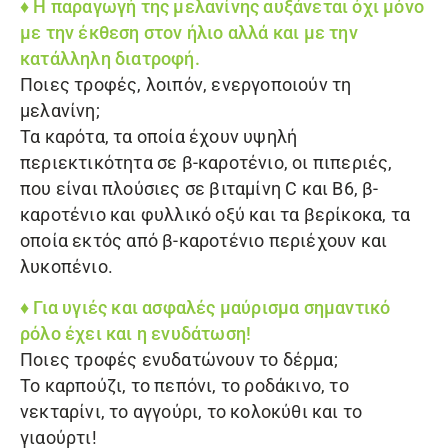
♦ Η παραγωγή της μελανίνης αυξάνεται όχι μόνο
με την έκθεση στον ήλιο αλλά και με την
κατάλληλη διατροφή.
Ποιες τροφές, λοιπόν, ενεργοποιούν τη
μελανίνη;
Τα καρότα, τα οποία έχουν υψηλή
περιεκτικότητα σε β-καροτένιο, οι πιπεριές,
που είναι πλούσιες σε βιταμίνη C και Β6, β-
καροτένιο και φυλλικό οξύ και τα βερίκοκα, τα
οποία εκτός από β-καροτένιο περιέχουν και
λυκοπένιο.
♦ Για υγιές και ασφαλές μαύρισμα σημαντικό
ρόλο έχει και η ενυδάτωση!
Ποιες τροφές ενυδατώνουν το δέρμα;
Το καρπούζι, το πεπόνι, το ροδάκινο, το
νεκταρίνι, το αγγούρι, το κολοκύθι και το
γιαούρτι!