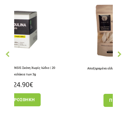
Σκόνη Χωρίς Ιώδιο | 20
Αποξηραμένα ελληνικά King Oyster Mushr
ια των 3g
90
€
3.50
€
ΣΘΉΚΗ
ΠΡΟΣΘΉΚΗ