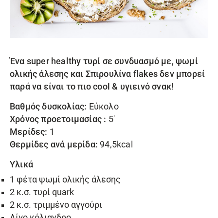
Ένα super healthy τυρί σε συνδυασμό με, ψωμί
ολικής άλεσης και
Σπιρουλίνα flakes
δεν μπορεί
παρά να είναι το πιο cool & υγιεινό σνακ!
Βαθμός δυσκολίας:
Εύκολο
Χρόνος προετοιμασίας :
5′
Μερίδες:
1
Θερμίδες ανά μερίδα:
94,5kcal
Υλικά
1 φέτα ψωμί ολικής άλεσης
2 κ.σ. τυρί quark
2 κ.σ. τριμμένο αγγούρι
Λίγο κόλιανδρο