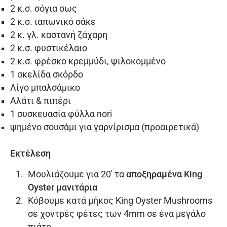
2 κ.σ. σόγια σως
2 κ.σ. ιαπωνικό σάκε
2 κ. γλ. καστανή ζάχαρη
2 κ.σ. φυστικέλαιο
2 κ.σ. φρέσκο κρεμμύδι, ψιλοκομμένο
1 σκελίδα σκόρδο
Λίγο μπαλσάμικο
Αλάτι & πιπέρι
1 συσκευασία φύλλα nori
ψημένο σουσάμι για γαρνίρισμα (προαιρετικά)
Εκτέλεση
Μουλιάζουμε για 20′ τα
αποξηραμένα King
Oyster μανιτάρια
Κόβουμε κατά μήκος King Oyster Mushrooms
σε χοντρές φέτες των 4mm σε ένα μεγάλο