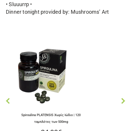
• Sluuurrp •
Dinner tonight provided by: Mushrooms’ Art
 PLATENSIS Χωρίς Ιώδιο | 120
Spiroulina PLATENSIS Με Ιώδιο | 
αμπλέτες των 500mg
των 500mg