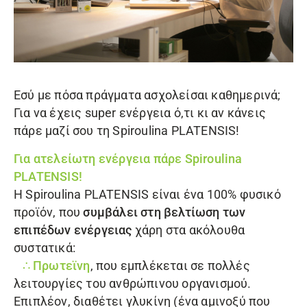
Εσύ με πόσα πράγματα ασχολείσαι καθημερινά;
Για να έχεις super ενέργεια ό,τι κι αν κάνεις
πάρε μαζί σου τη
Spiroulina PLATENSIS
!
Για ατελείωτη ενέργεια πάρε
Spiroulina
PLATENSIS
!
Η
Spiroulina PLATENSIS
είναι ένα 100% φυσικό
προϊόν, που
συμβάλει στη βελτίωση των
επιπέδων ενέργειας
χάρη στα ακόλουθα
συστατικά:
∴ Πρωτεϊνη
, που εμπλέκεται σε πολλές
λειτουργίες του ανθρώπινου οργανισμού.
Επιπλέον, διαθέτει γλυκίνη (ένα αμινοξύ που