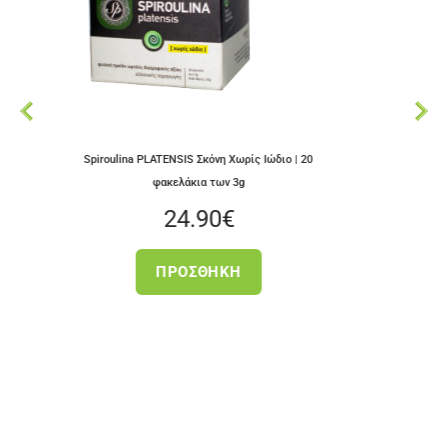
Αποξηραμένα ελληνικά 
Mushrooms
roulina PLATENSIS Σκόνη Χωρίς Ιώδιο | 20
3.50
€
φακελάκια των 3g
24.90
€
ΠΡΟΣΘΉ
ΠΡΟΣΘΉΚΗ