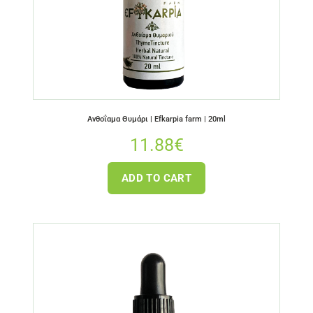
Ανθοΐαμα Θυμάρι | Efkarpia farm | 20ml
11.88
€
ADD TO CART