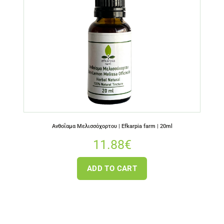
Ανθοΐαμα Μελισσόχορτου | Efkarpia farm | 20ml
11.88
€
ADD TO CART