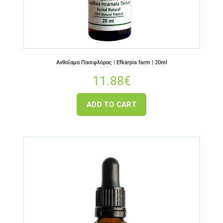
Ανθοΐαμα Πασιφλόρας | Efkarpia farm | 20ml
11.88
€
ADD TO CART