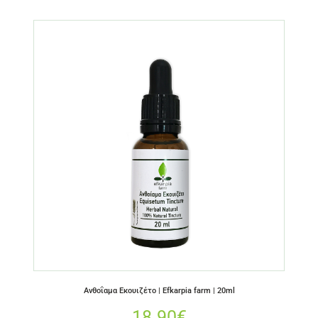
Ανθοΐαμα Εκουιζέτο | Efkarpia farm | 20ml
18.90
€