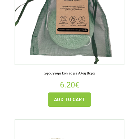
Σφουγγάρι konjac με Αλόη Βέρα
6.20
€
ADD TO CART