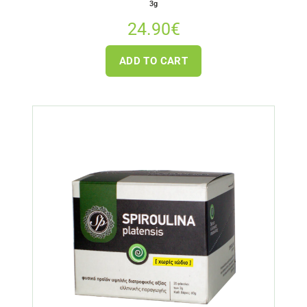
3g
24.90
€
ADD TO CART