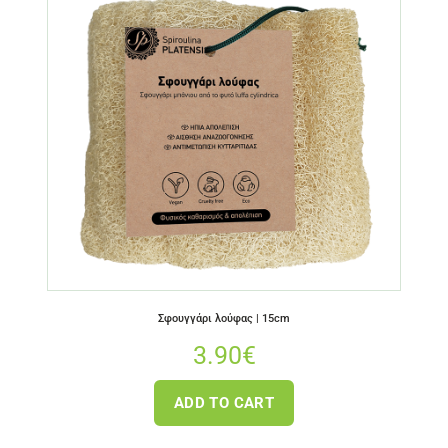
Σφουγγάρι λούφας | 15cm
3.90
€
ADD TO CART