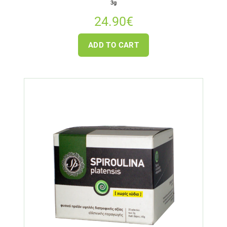
3g
24.90
€
ADD TO CART